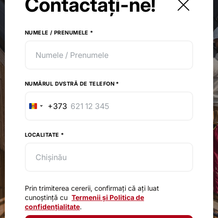
Contactați-ne!
NUMELE / PRENUMELE
*
NUMĂRUL DVSTRĂ DE TELEFON
*
+373
Republica
Moldova
NUMĂRUL DVSTRĂ DE TELEFON
*
+373
LOCALITATE
*
+373
Republica
Moldova
+373
LOCALITATE
*
Prin trimiterea cererii, confirmați că ați luat cunoștință
cu
Termenii și Politica de confidențialitate
.
Trimite solicitarea
Prin trimiterea cererii, confirmați că ați luat
cunoștință cu
Termenii și Politica de
confidențialitate
.