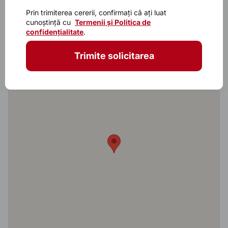
Caracteristicile principalele
Prin trimiterea cererii, confirmați că ați luat
cunoștință cu
Termenii și Politica de
Model
Bella Sara 8017
confidențialitate
.
Trimite solicitarea