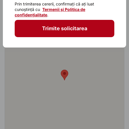
Prin trimiterea cererii, confirmați că ați luat
cunoștință cu
Termenii și Politica de
Model
Murano 7016
confidențialitate
.
Trimite solicitarea