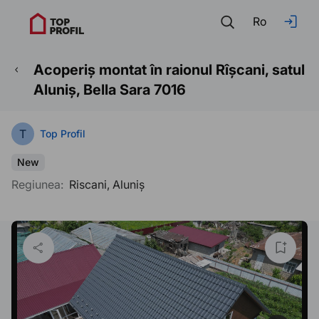
Ro
Acoperiș montat în raionul Rîșcani, satul
Aluniș, Bella Sara 7016
T
Top Profil
New
Regiunea:
Riscani, Aluniș