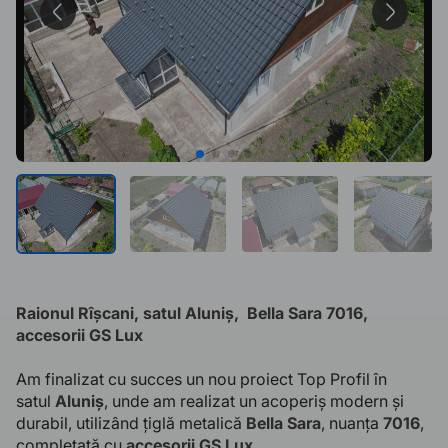
Raionul Rîșcani, satul Aluniș, Bella Sara 7016,
accesorii GS Lux
Am finalizat cu succes un nou proiect Top Profil în
satul
Aluniș
, unde am realizat un acoperiș modern și
durabil, utilizând țiglă metalică
Bella Sara
, nuanța
7016
,
completată cu
accesorii GS Lux
.