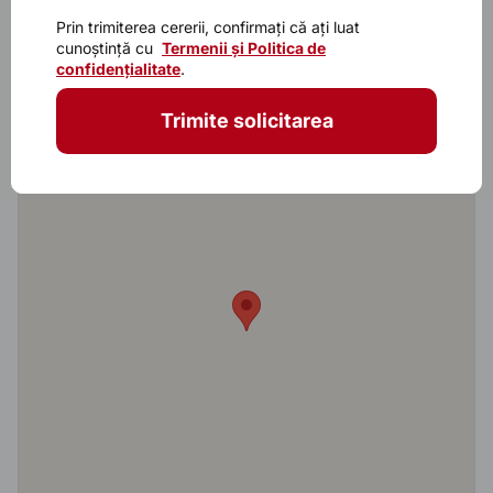
Caracteristicile principalele
Prin trimiterea cererii, confirmați că ați luat
cunoștință cu
Termenii și Politica de
Model
Bella Sara 7016
confidențialitate
.
Trimite solicitarea