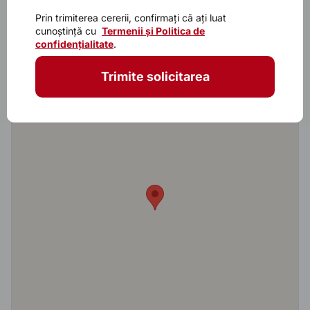
Caracteristicile principalele
Prin trimiterea cererii, confirmați că ați luat
cunoștință cu
Termenii și Politica de
Model
Venetia 8017
confidențialitate
.
Trimite solicitarea