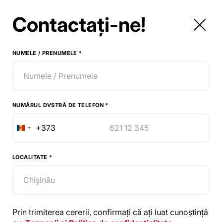
sorii Gs-Lux
Contactați-ne!
il în
satul Trușeni
, unde am realizat un
talică
Veneția
, nuanța
7016
(antracit),
NUMELE / PRENUMELE
*
NUMĂRUL DVSTRĂ DE TELEFON
*
+373
Republica
Moldova
+373
aliu
LOCALITATE
*
ră
 radiațiilor UV
Prin trimiterea cererii, confirmați că ați luat cunoștință