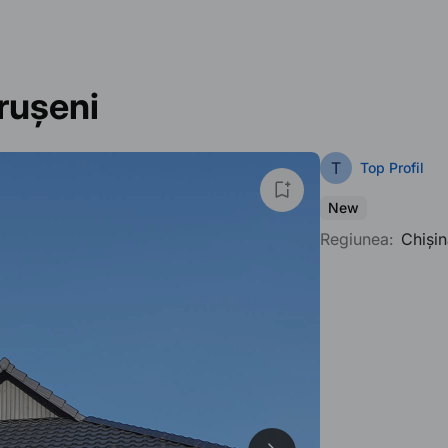
Trușeni
T
Top Profil
New
Regiunea:
Chișin