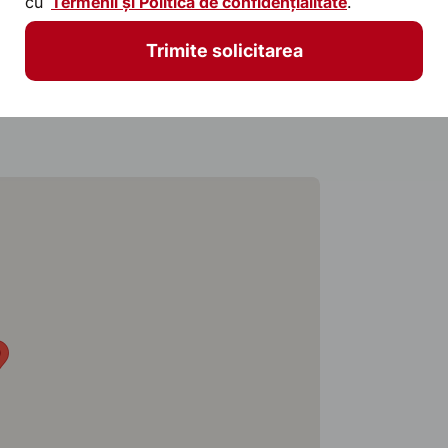
cu
Termenii și Politica de confidențialitate
.
ate, siguranță și un aspect arhitectural
Trimite solicitarea