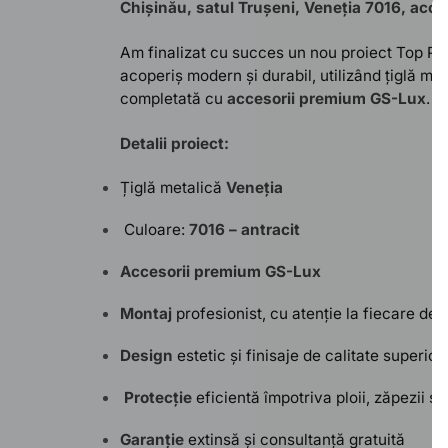
Chișinău, satul Trușeni
, Veneția 7016, acce
Am finalizat cu succes un nou proiect Top Prof
acoperiș modern și durabil, utilizând țiglă me
completată cu
accesorii premium GS-Lux
.
Detalii proiect:
Țiglă metalică
Veneția
Culoare:
7016 – antracit
Accesorii premium GS-Lux
Montaj
profesionist, cu atenție la fiecare det
Design
estetic și finisaje de calitate superioa
Protecție
eficientă împotriva ploii, zăpezii și
Garanție
extinsă și consultanță gratuită