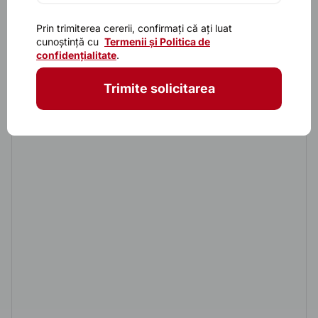
Prin trimiterea cererii, confirmați că ați luat
Caracteristicile principalele
cunoștință cu
Termenii și Politica de
confidențialitate
.
Model
Venetia 8004
Trimite solicitarea