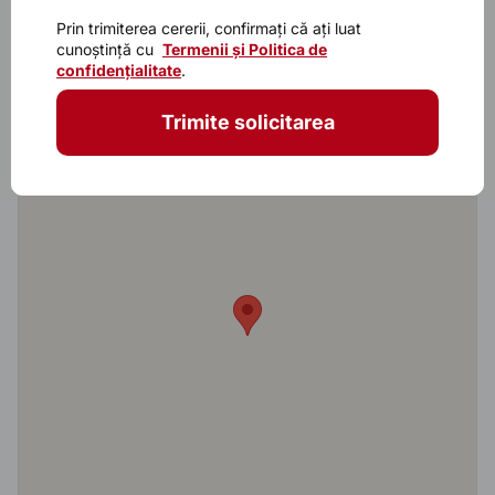
Caracteristicile principalele
Prin trimiterea cererii, confirmați că ați luat
cunoștință cu
Termenii și Politica de
Model
Garda 8017
confidențialitate
.
Trimite solicitarea